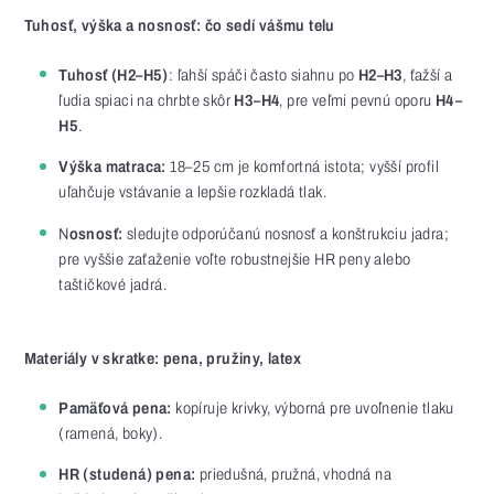
Tuhosť, výška a nosnosť: čo sedí vášmu telu
Tuhosť (H2–H5)
: ľahší spáči často siahnu po
H2–H3
, ťažší a
ľudia spiaci na chrbte skôr
H3–H4
, pre veľmi pevnú oporu
H4–
H5
.
Výška matraca:
18–25 cm je komfortná istota; vyšší profil
uľahčuje vstávanie a lepšie rozkladá tlak.
N
osnosť:
sledujte odporúčanú nosnosť a konštrukciu jadra;
pre vyššie zaťaženie voľte robustnejšie HR peny alebo
taštičkové jadrá.
Materiály v skratke: pena, pružiny, latex
Pamäťová pena:
kopíruje krivky, výborná pre uvoľnenie tlaku
(ramená, boky).
HR (studená) pena:
priedušná, pružná, vhodná na