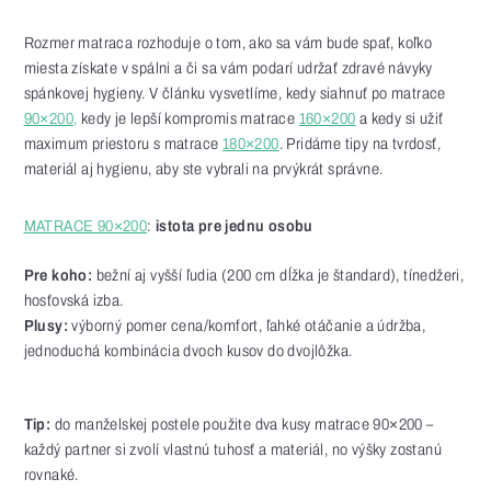
Rozmer matraca rozhoduje o tom, ako sa vám bude spať, koľko
miesta získate v spálni a či sa vám podarí udržať zdravé návyky
spánkovej hygieny. V článku vysvetlíme, kedy siahnuť po matrace
90×200,
kedy je lepší kompromis matrace
160×200
a kedy si užiť
maximum priestoru s matrace
180×200
. Pridáme tipy na tvrdosť,
materiál aj hygienu, aby ste vybrali na prvýkrát správne.
MATRACE 90×200
:
istota pre jednu osobu
Pre koho:
bežní aj vyšší ľudia (200 cm dĺžka je štandard), tínedžeri,
hosťovská izba.
Plusy:
výborný pomer cena/komfort, ľahké otáčanie a údržba,
jednoduchá kombinácia dvoch kusov do dvojlôžka.
Tip:
do manželskej postele použite dva kusy matrace 90×200 –
každý partner si zvolí vlastnú tuhosť a materiál, no výšky zostanú
rovnaké.