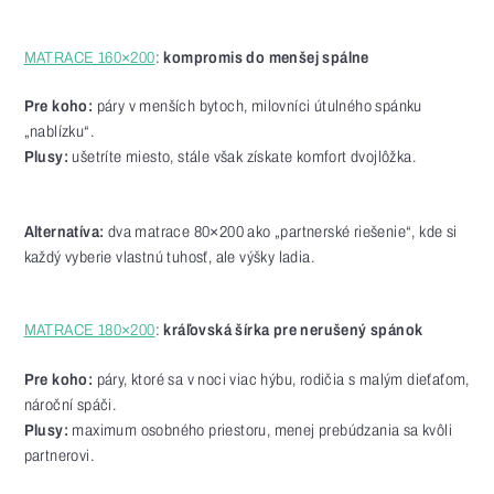
MATRACE 160×200
:
kompromis do menšej spálne
Pre koho:
páry v menších bytoch, milovníci útulného spánku
„nablízku“.
Plusy:
ušetríte miesto, stále však získate komfort dvojlôžka.
Alternatíva:
dva matrace 80×200 ako „partnerské riešenie“, kde si
každý vyberie vlastnú tuhosť, ale výšky ladia.
MATRACE 180×200
:
kráľovská šírka pre nerušený spánok
Pre koho:
páry, ktoré sa v noci viac hýbu, rodičia s malým dieťaťom,
nároční spáči.
Plusy:
maximum osobného priestoru, menej prebúdzania sa kvôli
partnerovi.