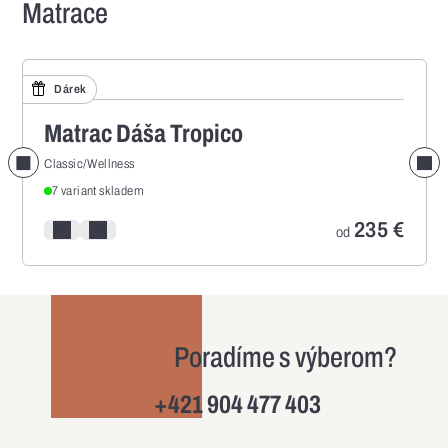
Matrace
Dárek
Matrac Dáša Tropico
Previous
Classic/Wellness
7 variant skladem
235
€
Pridať/odstrániť z porovnania
Pridať/odstrániť z obľúbených
od
Poradíme s výberom?
+421 904 477 403