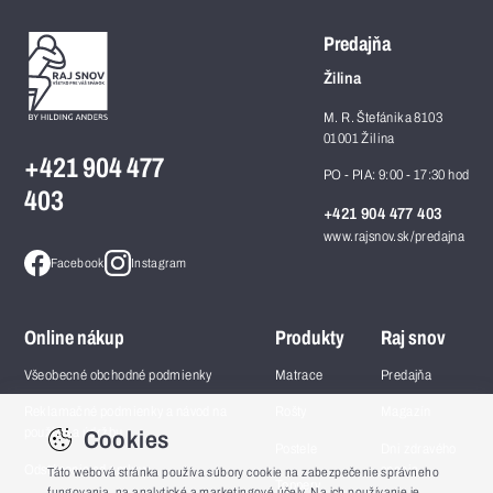
Predajňa
Žilina
M. R. Štefánika 8103
01001 Žilina
+421 904 477
PO - PIA: 9:00 - 17:30 hod
403
+421 904 477 403
www.rajsnov.sk/predajna
Facebook
Instagram
Online nákup
Produkty
Raj snov
Všeobecné obchodné podmienky
Matrace
Predajňa
Reklamačné podmienky a návod na
Rošty
Magazín
Cookies
použitie a údržbu
Postele
Dni zdravého
Odstúpenie od zmluvy
spania
Táto webová stránka používa súbory cookie na zabezpečenie správneho
Toppery
fungovania, na analytické a marketingové účely. Na ich používanie je