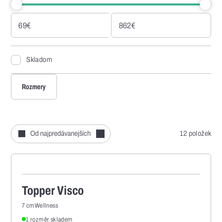
69
€
862
€
Skladom
Rozmery
Od najpredávanejších
12 položek
Topper Visco
7 cm
Wellness
1 rozměr skladem