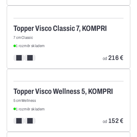
Topper Visco Classic 7, KOMPRI
7 cm
Classic
1 rozměr skladem
216
€
Pridať/odstrániť z porovnania
Pridať/odstrániť z obľúbených
od
Topper Visco Wellness 5, KOMPRI
5 cm
Wellness
1 rozměr skladem
152
€
Pridať/odstrániť z porovnania
Pridať/odstrániť z obľúbených
od