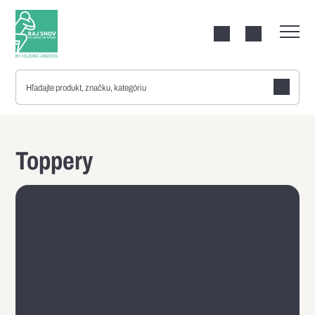
Vyhle
Toppery