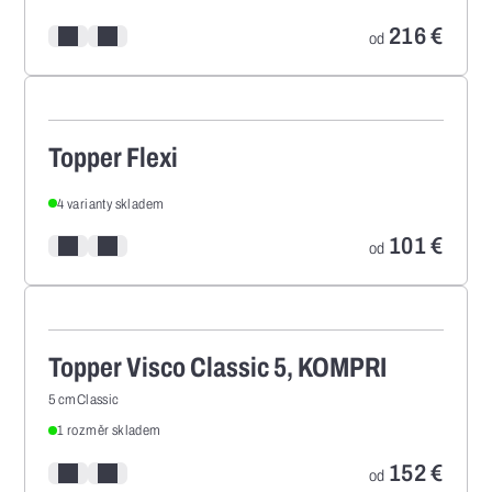
216
€
Pridať/odstrániť z porovnania
Pridať/odstrániť z obľúbených
od
Topper Flexi
4 varianty skladem
101
€
Pridať/odstrániť z porovnania
Pridať/odstrániť z obľúbených
od
Topper Visco Classic 5, KOMPRI
5 cm
Classic
1 rozměr skladem
152
€
Pridať/odstrániť z porovnania
Pridať/odstrániť z obľúbených
od