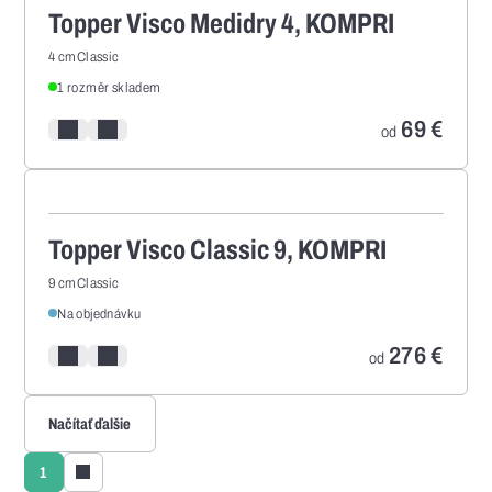
Topper Visco Medidry 4, KOMPRI
4 cm
Classic
1 rozměr skladem
69
€
Pridať/odstrániť z porovnania
Pridať/odstrániť z obľúbených
od
Topper Visco Classic 9, KOMPRI
9 cm
Classic
Na objednávku
276
€
Pridať/odstrániť z porovnania
Pridať/odstrániť z obľúbených
od
Načítať ďalšie
1