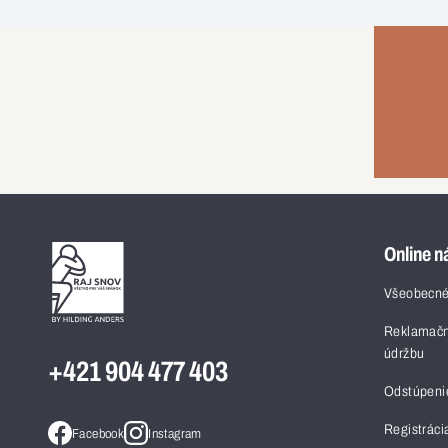
Online n
Všeobecné
Reklamačn
údržbu
+421 904 477 403
Odstúpeni
Registráci
Facebook
Instagram