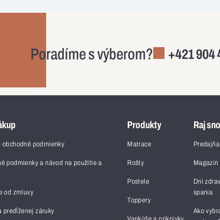
Poradíme s výberom?
+421 904 
ákup
Produkty
Raj sn
 obchodné podmienky
Matrace
Predajňa
é podmienky a návod na použitie a
Rošty
Magazín
Postele
Dni zdra
e od zmluvy
spania
Toppery
a predĺženej záruky
Ako vybr
Vankúše a prikrývky