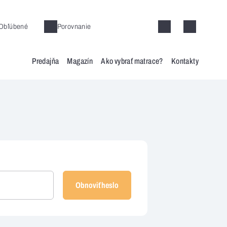
Obľúbené
Porovnanie
Predajňa
Magazín
Ako vybrať matrace?
Kontakty
Obnoviť heslo