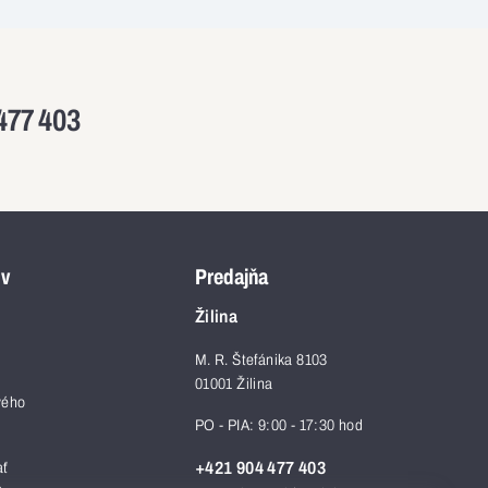
477 403
ov
Predajňa
Žilina
M. R. Štefánika 8103
01001 Žilina
vého
PO - PIA: 9:00 - 17:30 hod
+421 904 477 403
ať